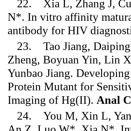
22. Xia L, Zhang J, Cu
N*. In vitro affinity matur
antibody for HIV diagnost
23. Tao Jiang, Daiping
Zheng, Boyuan Yin, Lin Xi
Yunbao Jiang. Developing
Protein Mutant for Sensiti
Imaging of Hg(II).
Anal C
24. You M, Xin L, Yang
An Z, Luo W*, Xia N*. Inve