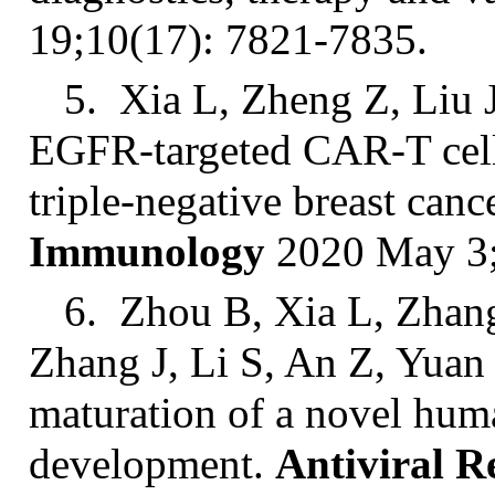
19;10(17): 7821-7835.
5. Xia L, Zheng Z, Liu 
EGFR-targeted CAR-T cells
triple-negative breast canc
Immunology
2020 May 3;
6. Zhou B, Xia L, Zhan
Zhang J, Li S, An Z, Yuan
maturation of a novel hum
development.
Antiviral R