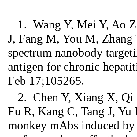
1. Wang Y, Mei Y, Ao Z,
J, Fang M, You M, Zhang 
spectrum nanobody targetin
antigen for chronic hepatit
Feb 17;105265.
2. Chen Y, Xiang X, Qi
Fu R, Kang C, Tang J, Yu
monkey mAbs induced by a 