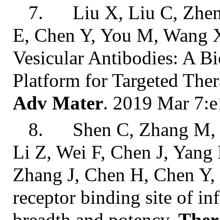
7. Liu X, Liu C, Zheng
E, Chen Y, You M, Wang 
Vesicular Antibodies: A B
Platform for Targeted The
Adv
Mater
. 2019 Mar 7:
8. Shen C, Zhang M, C
Li Z, Wei F, Chen J, Yan
Zhang J, Chen H, Chen Y, 
receptor binding site of in
breadth and potency.
Ther