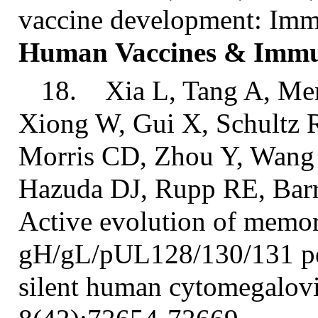
vaccine development: Immu
Human
Vaccines
& Immu
18. Xia L, Tang A, Men
Xiong W, Gui X, Schultz 
Morris CD, Zhou Y, Wang 
Hazuda DJ, Rupp RE, Barr
Active evolution of memory
gH/gL/pUL128/130/131 pen
silent human cytomegalovi