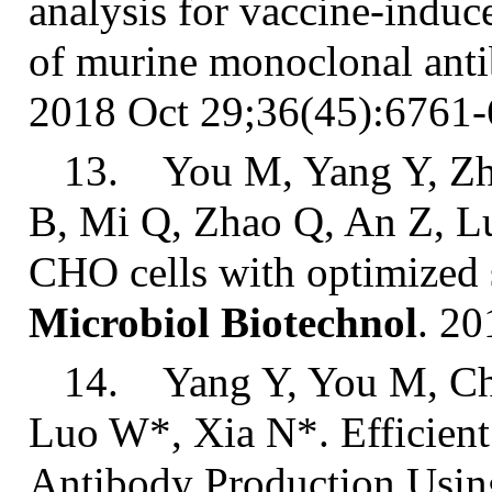
analysis for vaccine-induc
of murine monoclonal anti
2018 Oct 29;36(45):6761
13. You M, Yang Y, Zho
B, Mi Q, Zhao Q, An Z, L
CHO cells with optimized 
Microbiol
Biotechnol
. 2
14. Yang Y, You M, Che
Luo W*, Xia N*. Efficient
Antibody Production Usin