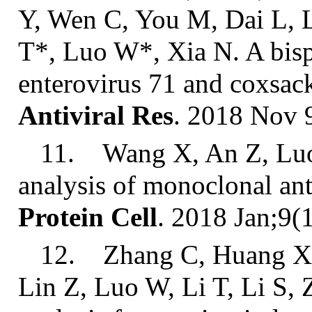
Y, Wen C, You M, Dai L, 
T*, Luo W*, Xia N. A bispe
enterovirus 71 and coxsack
Antiviral
Res
. 2018 Nov 
11. Wang X, An Z, Luo 
analysis of monoclonal ant
Protein
Cell
. 2018 Jan;9(
12. Zhang C, Huang X, 
Lin Z, Luo W, Li T, Li S, 