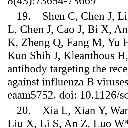
8(43):73654-73669
19. Shen C, Chen J, Li
L, Chen J, Cao J, Bi X, A
K, Zheng Q, Fang M, Yu H
Kuo Shih J, Kleanthous H,
antibody targeting the rece
against influenza B viruse
eaam5752. doi: 10.1126/s
20. Xia L, Xian Y, Wan
Liu X, Li S, An Z, Luo W