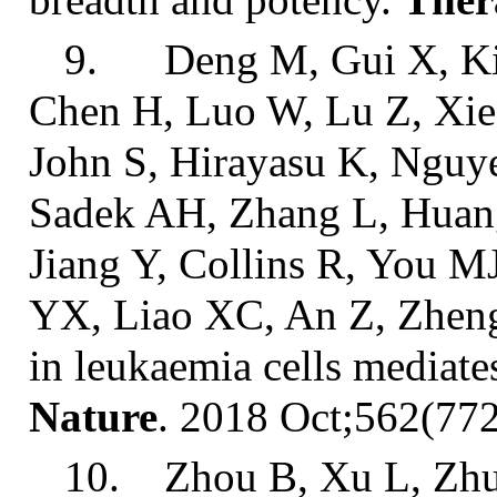
9. Deng M, Gui X, Kim 
Chen H, Luo W, Lu Z, Xie 
John S, Hirayasu K, Nguy
Sadek AH, Zhang L, Huang
Jiang Y, Collins R, You M
YX, Liao XC, An Z, Zheng
in leukaemia cells mediates
Nature
. 2018 Oct;562(77
10. Zhou B, Xu L, Zhu R