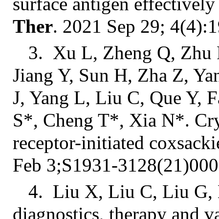
surface antigen effectively
Ther
. 2021 Sep 29; 4(4):
3. Xu L, Zheng Q, Zhu 
Jiang Y, Sun H, Zha Z, Y
J, Yang L, Liu C, Que Y, 
S*, Cheng T*, Xia N*. Cry
receptor-initiated coxsack
Feb 3;S1931-3128(21)000
4. Liu X, Liu C, Liu G
diagnostics, therapy and v