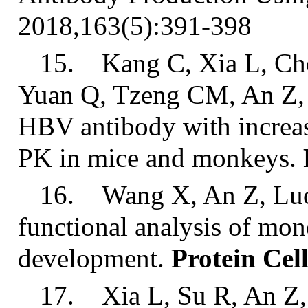
2018,163(5):391-398
15. Kang C, Xia L, Che
Yuan Q, Tzeng CM, An Z, L
HBV antibody with increa
PK in mice and monkeys.
16. Wang X, An Z, Luo
functional analysis of mon
development.
Protein
Cel
17. Xia L, Su R, An Z